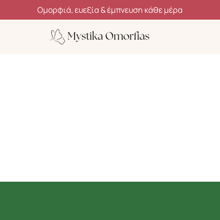
Ανακάλυψε μυστικά ομορφιάς, ευεξίας και αυτοφροντίδας