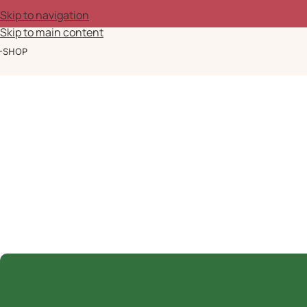
Ομορφιά, ευεξία & έμπνευση κάθε μέρα
Skip to navigation
Skip to main content
-SHOP