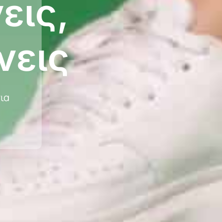
εις,
νεις
ια