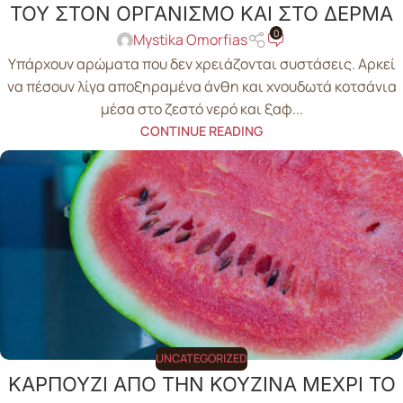
ΤΟΥ ΣΤΟΝ ΟΡΓΑΝΙΣΜΟ ΚΑΙ ΣΤΟ ΔΕΡΜΑ
0
Mystika Omorfias
Υπάρχουν αρώματα που δεν χρειάζονται συστάσεις. Αρκεί
να πέσουν λίγα αποξηραμένα άνθη και χνουδωτά κοτσάνια
μέσα στο ζεστό νερό και ξαφ...
CONTINUE READING
UNCATEGORIZED
ΚΑΡΠΟΥΖΙ ΑΠΟ ΤΗΝ ΚΟΥΖΙΝΑ ΜΕΧΡΙ ΤΟ