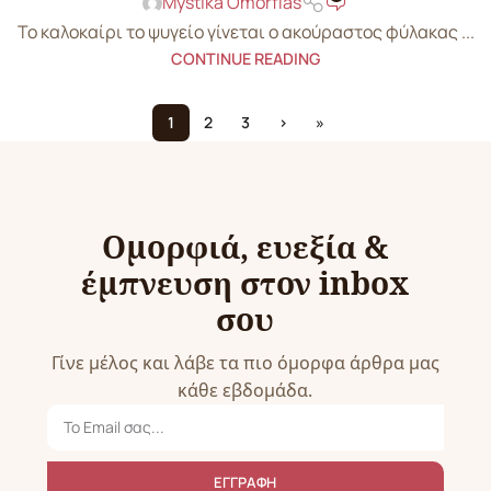
Mystika Omorfias
Το καλοκαίρι το ψυγείο γίνεται ο ακούραστος φύλακας ...
CONTINUE READING
1
2
3
›
»
Ομορφιά, ευεξία &
έμπνευση στον inbox
σου
Γίνε μέλος και λάβε τα πιο όμορφα άρθρα μας
κάθε εβδομάδα.
ΕΓΓΡΑΦΗ