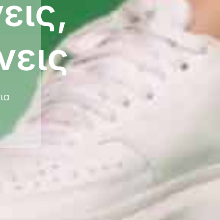
εις,
νεις
ια