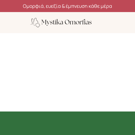
Ανακάλυψε μυστικά ομορφιάς, ευεξίας και αυτοφροντίδας