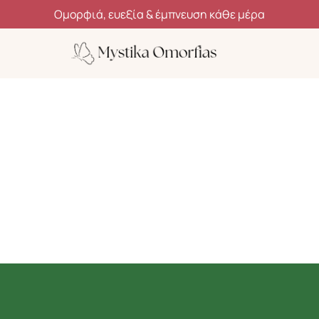
Ανακάλυψε μυστικά ομορφιάς, ευεξίας και αυτοφροντίδας