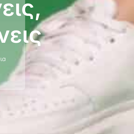
εις,
νεις
ια