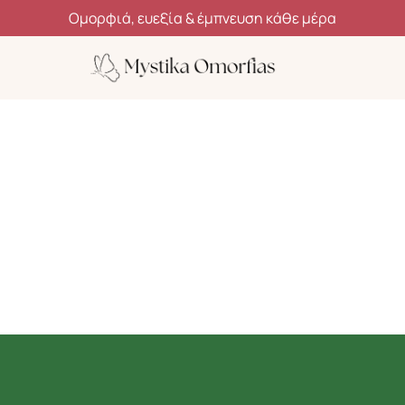
Ανακάλυψε μυστικά ομορφιάς, ευεξίας και αυτοφροντίδας