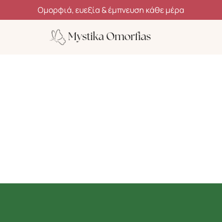
Ανακάλυψε μυστικά ομορφιάς, ευεξίας και αυτοφροντίδας