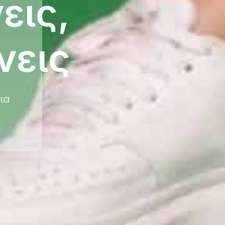
εις,
νεις
ια