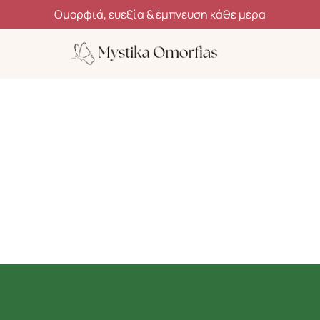
Ανακάλυψε μυστικά ομορφιάς, ευεξίας και αυτοφροντίδας