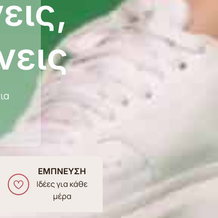
εις,
νεις
ια
ΕΜΠΝΕΥΣΗ
Ιδέες για κάθε
μέρα