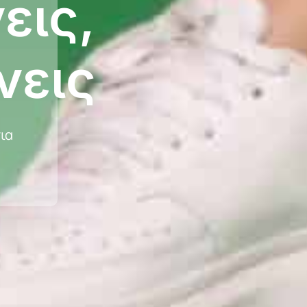
εις,
νεις
ια