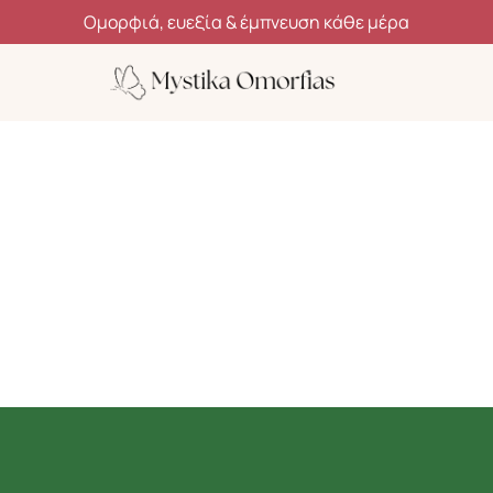
Ανακάλυψε μυστικά ομορφιάς, ευεξίας και αυτοφροντίδας