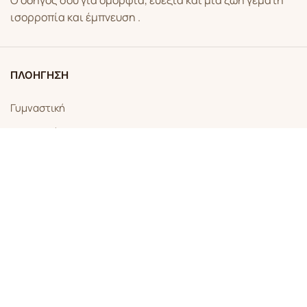
Ο οδηγός σου για ομορφιά, ευεξία και μια ζωή γεμάτη
ισορροπία και έμπνευση .
ΠΛΟΗΓΗΣΗ
Γυμναστική
Διατροφή
Συνταγές Ομορφιάς
Συναστρίες Ζωδιών
ΧΡΗΣΙΜΑ
Όροι Χρήσης
Πολιτική Απορρήτου