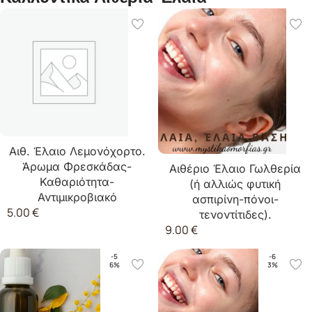
Αιθ. Έλαιο Λεμονόχορτο.
Άρωμα Φρεσκάδας-
Αιθέριο Έλαιο Γωλθερία
Καθαριότητα-
(ή αλλιώς φυτική
Αντιμικροβιακό
ασπιρίνη-πόνοι-
5.00
€
τενοντίτιδες).
9.00
€
-5
-6
6%
3%