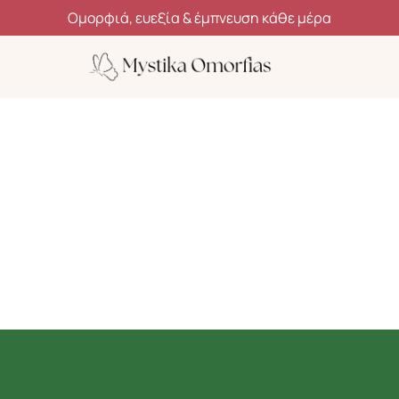
Ανακάλυψε μυστικά ομορφιάς, ευεξίας και αυτοφροντίδας