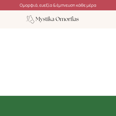
Ανακάλυψε μυστικά ομορφιάς, ευεξίας και αυτοφροντίδας