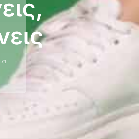
εις,
νεις
ια