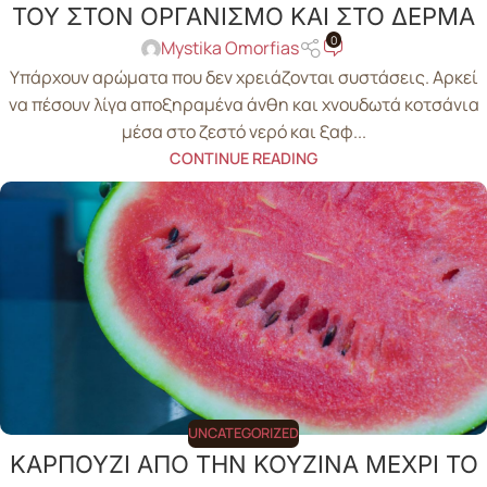
ΤΟΥ ΣΤΟΝ ΟΡΓΑΝΙΣΜΟ ΚΑΙ ΣΤΟ ΔΕΡΜΑ
0
Mystika Omorfias
Υπάρχουν αρώματα που δεν χρειάζονται συστάσεις. Αρκεί
να πέσουν λίγα αποξηραμένα άνθη και χνουδωτά κοτσάνια
μέσα στο ζεστό νερό και ξαφ...
CONTINUE READING
UNCATEGORIZED
ΚΑΡΠΟΥΖΙ ΑΠΟ ΤΗΝ ΚΟΥΖΙΝΑ ΜΕΧΡΙ ΤΟ