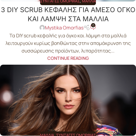
ΣΥΝΤΑΓΈΣ ΟΜΟΡΦΙΆΣ
,
ΜΑΛΛΙΆ
3 DIY SCRUB ΚΕΦΑΛΗΣ ΓΙΑ ΑΜΕΣΟ ΟΓΚΟ
ΚΑΙ ΛΑΜΨΗ ΣΤΑ ΜΑΛΛΙΑ
0
Mystika Omorfias
Τα DIY scrub κεφαλής για όγκο και λάμψη στα μαλλιά
λειτουργούν κυρίως βοηθώντας στην απομάκρυνση της
συσσώρευσης προϊόντων, λιπαρότητας...
CONTINUE READING
ΜΑΛΛΙΆ
,
ΣΥΝΤΑΓΈΣ ΟΜΟΡΦΙΆΣ