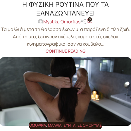
Η ΦΥΣΙΚΗ ΡΟΥΤΙΝΑ ΠΟΥ ΤΑ
ΞΑΝΑΖΩΝΤΑΝΕΥΕΙ
0
Mystika Omorfias
Τα μαλλιά μετά τη θάλασσα έχουν μια παράξενη διπλή ζωή.
Από τη μία, δείχνουν ανέμελα, κυματιστά, σχεδόν
κινηματογραφικά, σαν να κουβαλο...
CONTINUE READING
ΟΜΟΡΦΙΆ
,
ΜΑΛΛΙΆ
,
ΣΥΝΤΑΓΈΣ ΟΜΟΡΦΙΆΣ