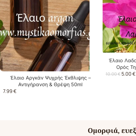
Έλαιο Λαδα
Ορός Τη
5.00
€
10.00
€
Έλαιο Αργκάν Ψυχρής Έκθλιψης –
Αντιγήρανση & Θρέψη 50ml
7.99
€
Ομορφιά, ευεξ