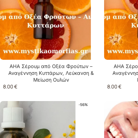
AHA Σέρουμ από Οξέα Φρούτων –
AHA Σέρο
Αναγέννηση Κυττάρων, Λεύκανση &
Αναγέννησ
Μείωση Ουλών
8.00
€
8.00
€
-56%