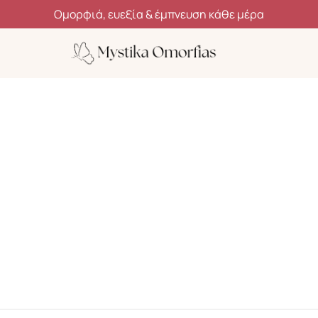
Ανακάλυψε μυστικά ομορφιάς, ευεξίας και αυτοφροντίδας