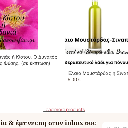
νιάς ή Κίστου. Ο Δυνατός
ς Φύσης. (σε έκπτωση)
Έλαιο Μουστάρδας ή Σιναπ
5.00
€
Load more products
ία & έμπνευση στον inbox σου