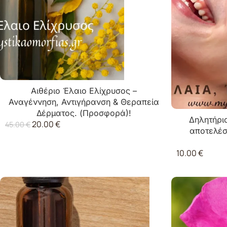
Αιθέριο Έλαιο Ελίχρυσος –
Αναγέννηση, Αντιγήρανση & Θεραπεία
Δέρματος. (Προσφορά)!
Δηλητήρι
20.00
€
45.00
€
αποτελέσ
10.00
€