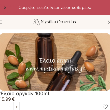
Skip to navigation
Ομορφιά, ευεξία & έμπνευση κάθε μέρα
Skip to main content
Αρχική σελίδα
Kαλλυντικά
Σύσφιξη
Έλαιο αργκάν 100ml.
15.99
€