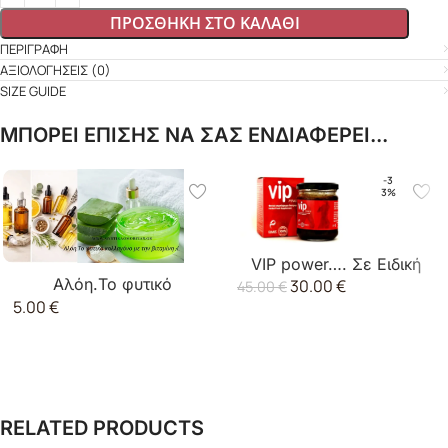
ΠΡΟΣΘΉΚΗ ΣΤΟ ΚΑΛΆΘΙ
ΠΕΡΙΓΡΑΦΉ
ΑΞΙΟΛΟΓΉΣΕΙΣ (0)
SIZE GUIDE
ΜΠΟΡΕΙ ΕΠΙΣΗΣ ΝΑ ΣΑΣ ΕΝΔΙΑΦΕΡΕΙ...
-3
3%
VIP power…. Σε Ειδική
Αλόη.Το φυτικό
30.00
€
Τιμή.
45.00
€
5.00
€
κολλαγόνο με την
βιταμίνη A.
RELATED PRODUCTS