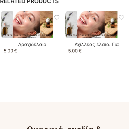
RELATED PRODUCTS
Αραχιδέλαιο
Αχιλλέας έλαιο. Για
5.00
€
5.00
€
(φυστικέλαιο)
πανάδες-μελανές
κηλίδες σε χέρια και
πρόσωπο