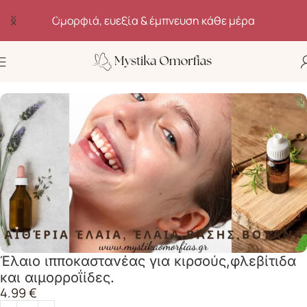
Skip to navigation
Ομορφιά, ευεξία & έμπνευση κάθε μέρα
Skip to main content
Αρχική σελίδα
Καλλυντικά Έλαια
Έλαιο ιπποκαστανέας για κιρσούς,φλεβίτιδα
και αιμορροΐίδες.
4.99
€