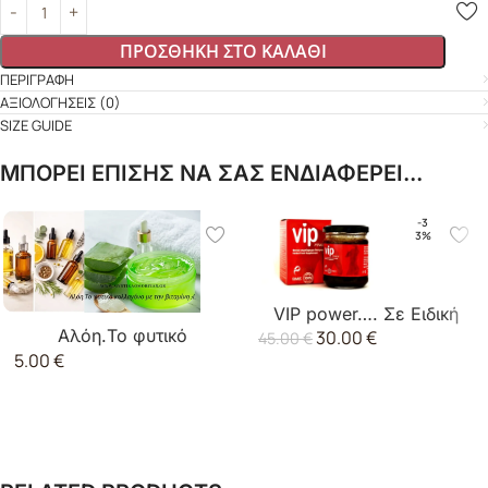
ΠΡΟΣΘΉΚΗ ΣΤΟ ΚΑΛΆΘΙ
ΠΕΡΙΓΡΑΦΉ
ΑΞΙΟΛΟΓΉΣΕΙΣ (0)
SIZE GUIDE
ΜΠΟΡΕΙ ΕΠΙΣΗΣ ΝΑ ΣΑΣ ΕΝΔΙΑΦΕΡΕΙ...
-3
3%
VIP power…. Σε Ειδική
Αλόη.Το φυτικό
30.00
€
Τιμή.
45.00
€
5.00
€
κολλαγόνο με την
βιταμίνη A.