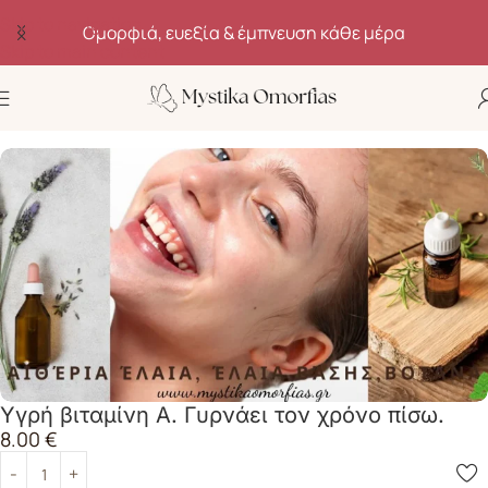
Skip to navigation
Ομορφιά, ευεξία & έμπνευση κάθε μέρα
Skip to main content
Αρχική σελίδα
Kαλλυντικά
Σύσφιξη
Υγρή βιταμίνη Α. Γυρνάει τον χρόνο πίσω.
8.00
€