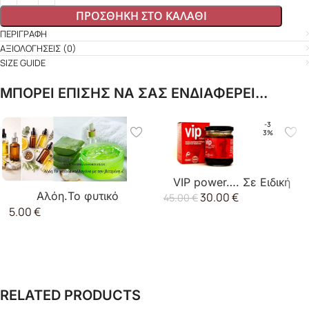
ΠΡΟΣΘΉΚΗ ΣΤΟ ΚΑΛΆΘΙ
ΠΕΡΙΓΡΑΦΉ
ΑΞΙΟΛΟΓΉΣΕΙΣ (0)
SIZE GUIDE
ΜΠΟΡΕΙ ΕΠΙΣΗΣ ΝΑ ΣΑΣ ΕΝΔΙΑΦΕΡΕΙ...
-3
3%
VIP power…. Σε Ειδική
Αλόη.Το φυτικό
30.00
€
Τιμή.
45.00
€
5.00
€
κολλαγόνο με την
βιταμίνη A.
RELATED PRODUCTS