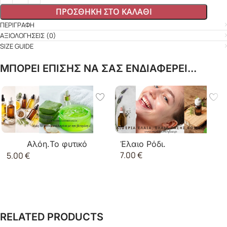
ΠΡΟΣΘΉΚΗ ΣΤΟ ΚΑΛΆΘΙ
ΠΕΡΙΓΡΑΦΉ
ΑΞΙΟΛΟΓΉΣΕΙΣ (0)
SIZE GUIDE
ΜΠΟΡΕΙ ΕΠΙΣΗΣ ΝΑ ΣΑΣ ΕΝΔΙΑΦΕΡΕΙ...
Αλόη.Το φυτικό
Έλαιο Ρόδι.
7.00
€
5.00
€
κολλαγόνο με την
βιταμίνη A.
RELATED PRODUCTS