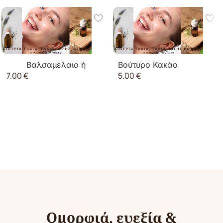
Βαλσαμέλαιο ή
Βούτυρο Κακάο
5.00
€
7.00
€
σπαθόλαδο
Ομορφιά, ευεξία &