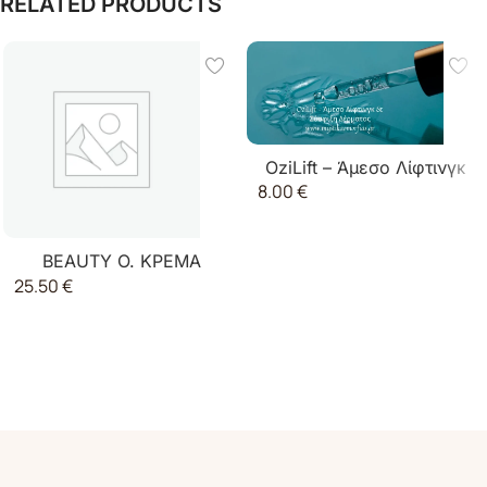
RELATED PRODUCTS
OziLift – Άμεσο Λίφτινγκ
8.00
€
& Σύσφιξη Δέρματος
BEAUTY O. ΚΡΕΜΑ
25.50
€
ΛΕΥΚΑΝΣΗΣ ΚΑΙ
ΑΝΑΠΛΑΣΗΣ ΜΕ ΟΞΕΑ.