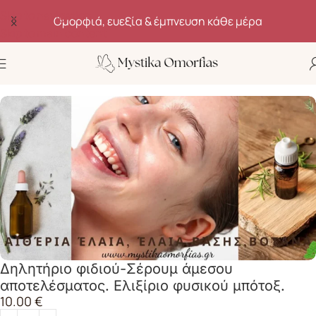
Skip to navigation
Ομορφιά, ευεξία & έμπνευση κάθε μέρα
Skip to main content
Αρχική σελίδα
Kαλλυντικά
Σύσφιξη
Δηλητήριο φιδιού-Σέρουμ άμεσου
αποτελέσματος. Ελιξίριο φυσικού μπότοξ.
10.00
€