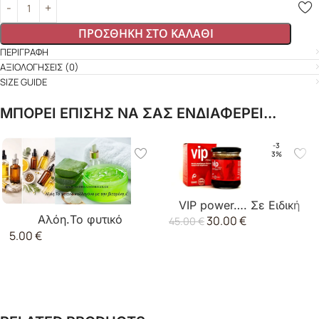
ΠΡΟΣΘΉΚΗ ΣΤΟ ΚΑΛΆΘΙ
ΠΕΡΙΓΡΑΦΉ
ΑΞΙΟΛΟΓΉΣΕΙΣ (0)
SIZE GUIDE
ΜΠΟΡΕΙ ΕΠΙΣΗΣ ΝΑ ΣΑΣ ΕΝΔΙΑΦΕΡΕΙ...
-3
3%
VIP power…. Σε Ειδική
Αλόη.Το φυτικό
30.00
€
Τιμή.
45.00
€
5.00
€
κολλαγόνο με την
βιταμίνη A.