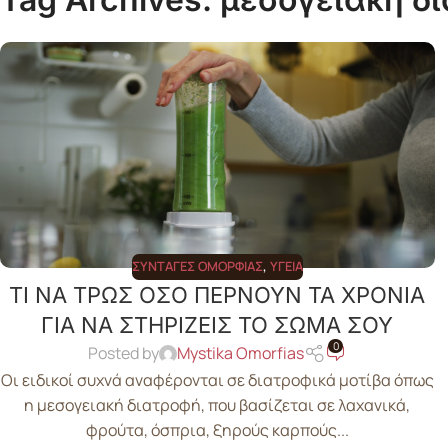
ΣΥΝΤΑΓΈΣ ΟΜΟΡΦΙΆΣ
,
ΥΓΕΊΑ
ΤΙ ΝΑ ΤΡΩΣ ΟΣΟ ΠΕΡΝΟΥΝ ΤΑ ΧΡΟΝΙΑ
ΓΙΑ ΝΑ ΣΤΗΡΙΖΕΙΣ ΤΟ ΣΩΜΑ ΣΟΥ
0
Posted by
Mystika Omorfias
Οι ειδικοί συχνά αναφέρονται σε διατροφικά μοτίβα όπως
η μεσογειακή διατροφή, που βασίζεται σε λαχανικά,
φρούτα, όσπρια, ξηρούς καρπούς...