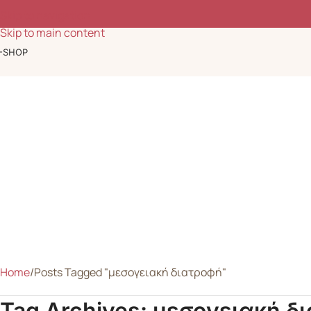
Skip to navigation
Skip to main content
-SHOP
Home
Posts Tagged "μεσογειακή διατροφή"
Tag Archives: μεσογειακή δ