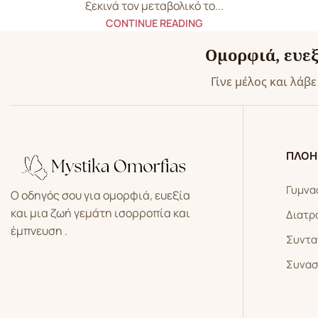
ξεκινά τον μεταβολικό το...
CONTINUE READING
Ομορφιά, ευεξ
Γίνε μέλος και λάβ
ΠΛΟΗ
Γυμνα
Ο οδηγός σου για ομορφιά, ευεξία
και μια ζωή γεμάτη ισορροπία και
Διατρ
έμπνευση .
Συντα
Συνασ