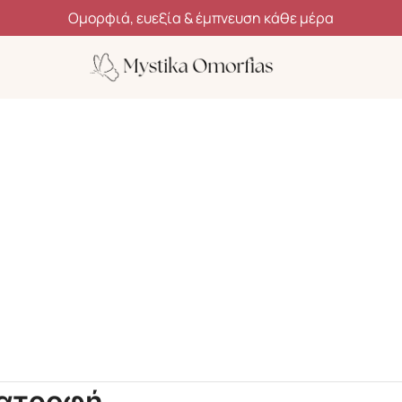
Ομορφιά, ευεξία & έμπνευση κάθε μέρα
ιατροφή