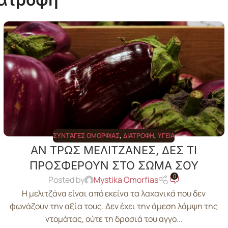
ΣΥΝΤΑΓΈΣ ΟΜΟΡΦΙΆΣ
,
ΔΙΑΤΡΟΦΉ
,
ΥΓΕΊΑ
ΑΝ ΤΡΩΣ ΜΕΛΙΤΖΑΝΕΣ, ΔΕΣ ΤΙ
ΠΡΟΣΦΕΡΟΥΝ ΣΤΟ ΣΩΜΑ ΣΟΥ
0
Posted by
Mystika Omorfias
Η μελιτζάνα είναι από εκείνα τα λαχανικά που δεν
φωνάζουν την αξία τους. Δεν έχει την άμεση λάμψη της
ντομάτας, ούτε τη δροσιά του αγγο...