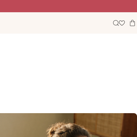
Beauty, wellness & lifestyle σε ένα φωτεινό digital πε