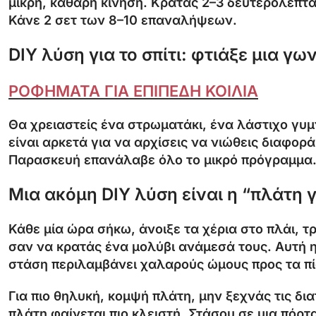
μικρή, καθαρή κίνηση. Κρατάς 2–3 δευτερόλεπτα 
Κάνε 2 σετ των 8–10 επαναλήψεων.
DIY λύση για το σπίτι: φτιάξε μια γω
ΡΟΦΗΜΑΤΑ ΓΙΑ ΕΠΙΠΕΔΗ ΚΟΙΛΙΑ
Θα χρειαστείς ένα στρωματάκι, ένα λάστιχο γυμν
είναι αρκετά για να αρχίσεις να νιώθεις διαφορά
Παρασκευή επανάλαβε όλο το μικρό πρόγραμμα. 
Μια ακόμη DIY λύση είναι η “πλάτη 
Κάθε μία ώρα σήκω, άνοιξε τα χέρια στο πλάι, 
σαν να κρατάς ένα μολύβι ανάμεσά τους. Αυτή η 
στάση περιλαμβάνει χαλαρούς ώμους προς τα πί
Για πιο θηλυκή, κομψή πλάτη, μην ξεχνάς τις δια
πλάτη φαίνεται πιο κλειστή. Στάσου σε μια πόρτ