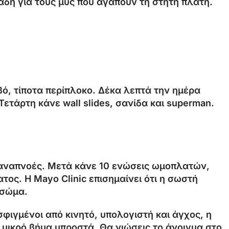
λαδή για τους μυς που αγαπούν τη στητή πλάτη.
βό, τίποτα περίπλοκο. Δέκα λεπτά την ημέρα
Τετάρτη κάνε wall slides, σανίδα και superman.
ς αναπνοές. Μετά κάνε 10 ενώσεις ωμοπλατών,
τος. Η Mayo Clinic επισημαίνει ότι η σωστή
 σώμα.
σφιγμένοι από κινητό, υπολογιστή και άγχος, η
α μικρό βήμα μπροστά. Θα νιώσεις το άνοιγμα στο