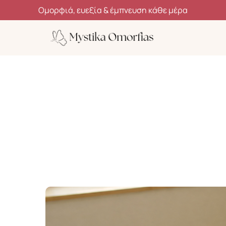
Ανακάλυψε μυστικά ομορφιάς, ευεξίας και αυτοφροντίδας