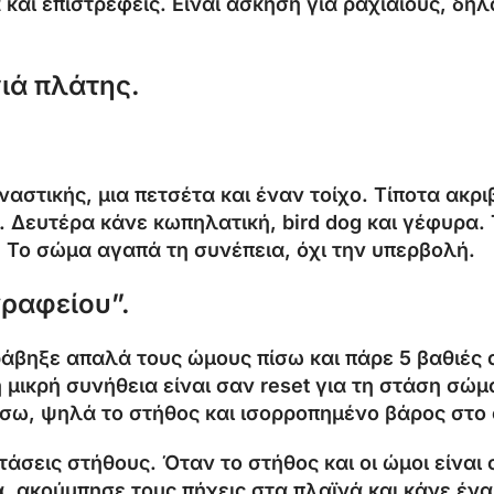
και επιστρέφεις. Είναι άσκηση για ραχιαίους, δη
νιά πλάτης.
αστικής, μια πετσέτα και έναν τοίχο. Τίποτα ακρι
. Δευτέρα κάνε κωπηλατική, bird dog και γέφυρα. 
Το σώμα αγαπά τη συνέπεια, όχι την υπερβολή.
γραφείου”.
τράβηξε απαλά τους ώμους πίσω και πάρε 5 βαθιέ
μικρή συνήθεια είναι σαν reset για τη στάση σώμα
σω, ψηλά το στήθος και ισορροπημένο βάρος στο
τάσεις στήθους. Όταν το στήθος και οι ώμοι είναι 
α, ακούμπησε τους πήχεις στα πλαϊνά και κάνε έν