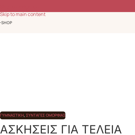
Ομορφιά, ευεξία & έμπνευση κάθε μέρα
Skip to navigation
Skip to main content
-SHOP
ΓΥΜΝΑΣΤΙΚΉ
,
ΣΥΝΤΑΓΈΣ ΟΜΟΡΦΙΆΣ
ΑΣΚΗΣΕΙΣ ΓΙΑ ΤΕΛΕΙΑ