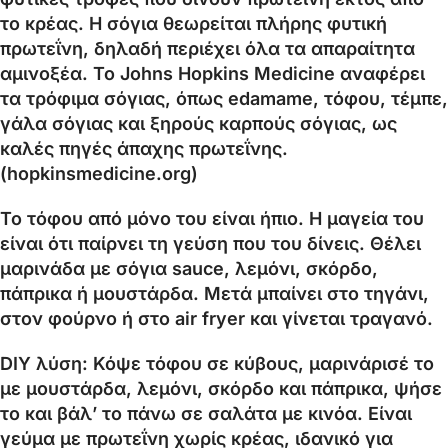
το κρέας. Η σόγια θεωρείται πλήρης φυτική
πρωτεΐνη, δηλαδή περιέχει όλα τα απαραίτητα
αμινοξέα. Το Johns Hopkins Medicine αναφέρει
τα τρόφιμα σόγιας, όπως edamame, τόφου, τέμπε,
γάλα σόγιας και ξηρούς καρπούς σόγιας, ως
καλές πηγές άπαχης πρωτεΐνης.
(hopkinsmedicine.org)
Το τόφου από μόνο του είναι ήπιο. Η μαγεία του
είναι ότι παίρνει τη γεύση που του δίνεις. Θέλει
μαρινάδα με σόγια sauce, λεμόνι, σκόρδο,
πάπρικα ή μουστάρδα. Μετά μπαίνει στο τηγάνι,
στον φούρνο ή στο air fryer και γίνεται τραγανό.
DIY λύση: Κόψε τόφου σε κύβους, μαρινάρισέ το
με μουστάρδα, λεμόνι, σκόρδο και πάπρικα, ψήσε
το και βάλ’ το πάνω σε σαλάτα με κινόα. Είναι
γεύμα με πρωτεΐνη χωρίς κρέας, ιδανικό για