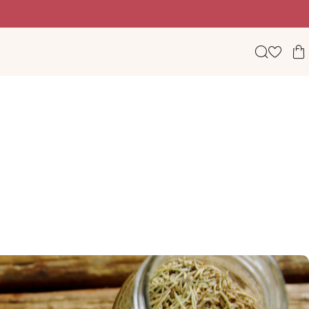
Beauty, wellness & lifestyle σε ένα φωτεινό digital πε