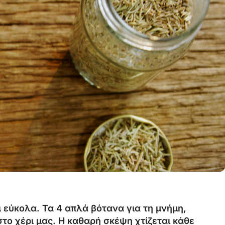
ι εύκολα. Τα 4 απλά βότανα για τη μνήμη,
 στο χέρι μας. Η καθαρή σκέψη χτίζεται κάθε