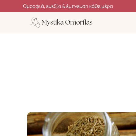
Ανακάλυψε μυστικά ομορφιάς, ευεξίας και αυτοφροντίδας