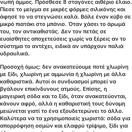
νωπή άμμος. Πρόσθεσε 8 σταγόνες αιθέριο έλαιο.
Πίεσε το μείγμα σε μικρές φόρμες σιλικόνης και
άφησέ το να στεγνώσει καλά. Βάλε έναν κύβο σε
μικρό πιατάκι στο μπάνιο. Όταν χάσει το άρωμά
του, τον αντικαθιστάς. Δεν τον πετάς σε
ευαίσθητες αποχετεύσεις χωρίς να ξέρεις αν το
σύστημα το αντέχει, ειδικά αν υπάρχουν παλιά
υδραυλικά.
Προσοχή όμως: δεν ανακατεύουμε ποτέ χλωρίνη
με ξίδι, χλωρίνη με αμμωνία ή χλωρίνη με άλλα
καθαριστικά. Αυτοί οι συνδυασμοί μπορεί να
βγάλουν επικίνδυνους ατμούς. Επίσης, η
μαγειρική σόδα και το ξίδι, όταν ανακατεύονται,
κάνουν αφρό, αλλά η καθαριστική τους δύναμη
μειώνεται γιατί το ένα εξουδετερώνει το άλλο.
Καλύτερα να τα χρησιμοποιείς χωριστά: σόδα για
απορρόφηση οσμών και ελαφρύ τρίψιμο, ξίδι για