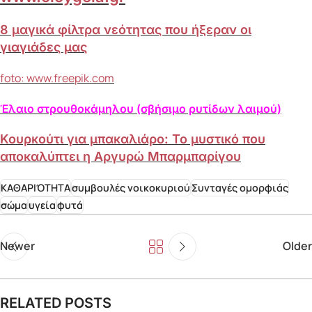
8 μαγικά φίλτρα νεότητας που ήξεραν οι
γιαγιάδες μας
foto: www.freepik.com
Έλαιο στρουθοκάμηλου (σβήσιμο ρυτίδων λαιμού)
Κουρκούτι για μπακαλιάρο: Το μυστικό που
αποκαλύπτει η Αργυρώ Μπαρμπαρίγου
ΚΑΘΑΡΙΌΤΗΤΑ
συμβουλές νοικοκυριού
Συνταγές ομορφιάς
σώμα
υγεία
φυτά
Newer
Older
RELATED POSTS