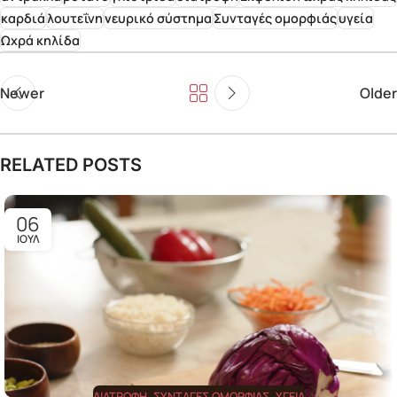
καρδιά
λουτεΐνη
νευρικό σύστημα
Συνταγές ομορφιάς
υγεία
Ωχρά κηλίδα
Newer
Older
RELATED POSTS
06
ΙΟΎΛ
ΔΙΑΤΡΟΦΉ
,
ΣΥΝΤΑΓΈΣ ΟΜΟΡΦΙΆΣ
,
ΥΓΕΊΑ