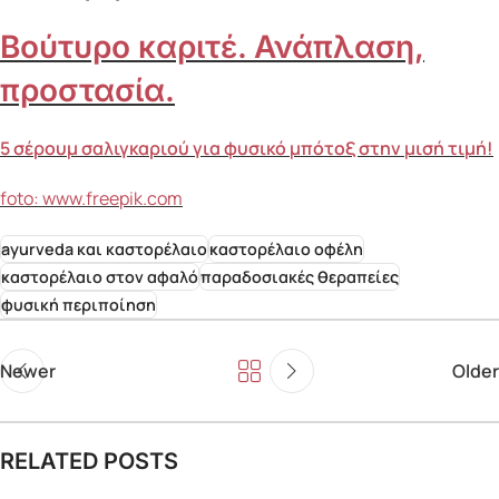
Βούτυρο καριτέ. Ανάπλαση,
προστασία.
5 σέρουμ σαλιγκαριού για φυσικό μπότοξ στην μισή τιμή!
foto: www.freepik.com
ayurveda και καστορέλαιο
καστορέλαιο οφέλη
καστορέλαιο στον αφαλό
παραδοσιακές θεραπείες
φυσική περιποίηση
Newer
Older
RELATED POSTS