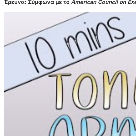
Έρευνα:
Σύμφωνα
με
το
American
Council
on
Ex