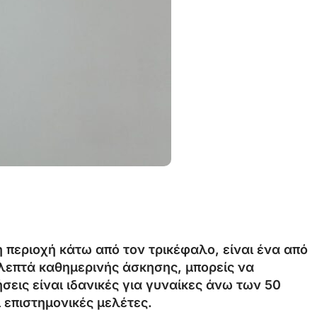
η
περιοχή
κάτω
από
τον
τρικέφαλο,
είναι
ένα
από
λεπτά
καθημερινής
άσκησης,
μπορείς
να
ήσεις
είναι
ιδανικές
για
γυναίκες
άνω
των
50
ι
επιστημονικές
μελέτες.