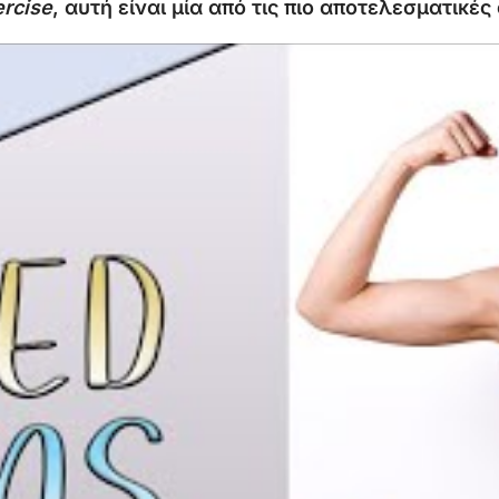
ercise
,
αυτή
είναι
μία
από
τις
πιο
αποτελεσματικές