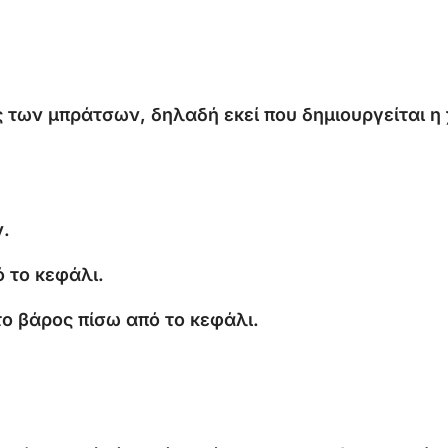
ς
των
μπράτσων,
δηλαδή
εκεί
που
δημιουργείται
η
.
ό
το
κεφάλι.
το
βάρος
πίσω
από
το
κεφάλι.