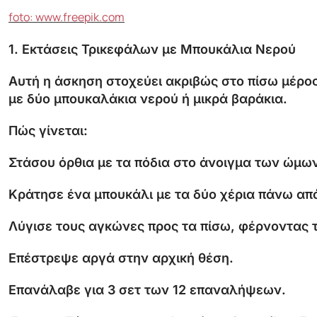
foto: www.freepik.com
1.
Εκτάσεις
Τρικεφάλων
με
Μπουκάλια
Νερού
Αυτή
η
άσκηση
στοχεύει
ακριβώς
στο
πίσω
μέρο
με
δύο
μπουκαλάκια
νερού
ή
μικρά
βαράκια.
Πώς
γίνεται:
Στάσου
όρθια
με
τα
πόδια
στο
άνοιγμα
των
ώμων
Κράτησε
ένα
μπουκάλι
με
τα
δύο
χέρια
πάνω
απ
Λύγισε
τους
αγκώνες
προς
τα
πίσω,
φέρνοντας
Επέστρεψε
αργά
στην
αρχική
θέση.
Επανάλαβε
για
3
σετ
των
12
επαναλήψεων.