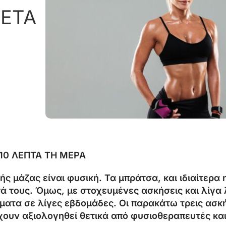
ΜΕΤΑ
10
ΛΕΠΤΑ
ΤΗ
ΜΕΡΑ
κής
μάζας
είναι
φυσική.
Τα
μπράτσα,
και
ιδιαίτερα
τά
τους.
Όμως,
με
στοχευμένες
ασκήσεις
και
λίγα
σματα
σε
λίγες
εβδομάδες.
Οι
παρακάτω
τρεις
ασκ
χουν
αξιολογηθεί
θετικά
από
φυσιοθεραπευτές
κα