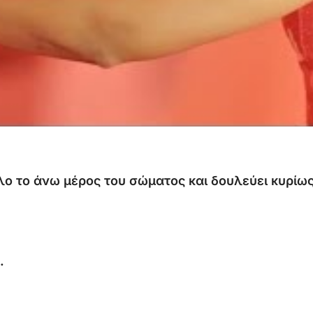
λο
το
άνω
μέρος
του
σώματος
και
δουλεύει
κυρίω
.