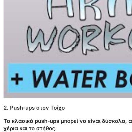
2.
Push-
ups
στον
Τοίχο
Τα
κλασικά
push-
ups
μπορεί
να
είναι
δύσκολα,
χέρια
και
το
στήθος.