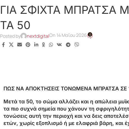
ΓΙΑ ΣΦΙΧΤΑ ΜΠΡΑΤΣΑ 
ΤΑ 50
On 14 Μαΐου 2026
0
Posted by
nextdigital
ΠΩΣ
ΝΑ
ΑΠΟΚΤΗΣΕΙΣ
ΤΟΝΩΜΕΝΑ
ΜΠΡΑΤΣΑ
ΣΕ
Μετά
τα
50,
το
σώμα
αλλάζει
και
η
απώλεια
μυϊ
τα
πιο
συχνά
σημεία
που
χάνουν
τη
σφριγηλότη
τονώσεις
αυτή
την
περιοχή
και
να
δεις
αποτελέ
ετών,
χωρίς
εξοπλισμό
ή
με
ελαφριά
βάρη,
και
έ