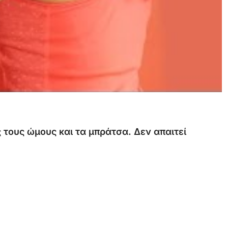
ς
τους
ώμους
και
τα
μπράτσα.
Δεν
απαιτεί