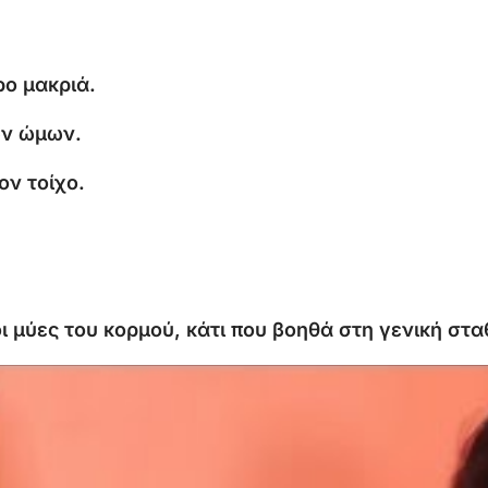
ρο
μακριά.
ων
ώμων.
τον
τοίχο.
οι
μύες
του
κορμού,
κάτι
που
βοηθά
στη
γενική
στα