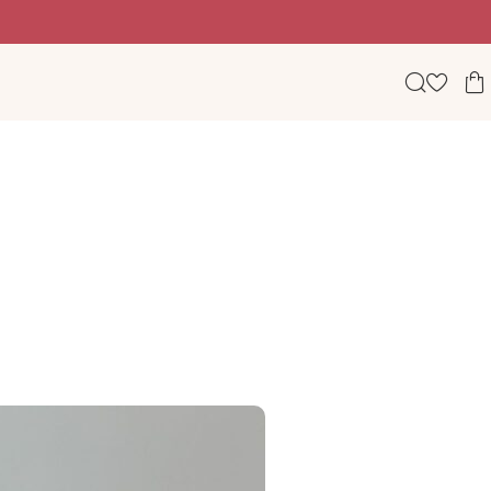
Beauty, wellness & lifestyle σε ένα φωτεινό digital πε