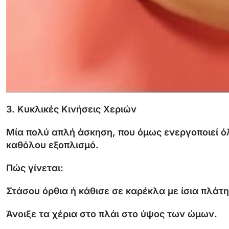
3.
Κυκλικές
Κινήσεις
Χεριών
Μία
πολύ
απλή
άσκηση,
που
όμως
ενεργοποιεί
ό
καθόλου
εξοπλισμό.
Πώς
γίνεται:
Στάσου
όρθια
ή
κάθισε
σε
καρέκλα
με
ίσια
πλάτη
Άνοιξε
τα
χέρια
στο
πλάι
στο
ύψος
των
ώμων.