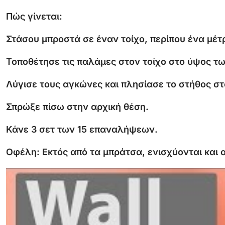
Πώς
γίνεται:
Στάσου
μπροστά
σε
έναν
τοίχο,
περίπου
ένα
μέτ
Τοποθέτησε
τις
παλάμες
στον
τοίχο
στο
ύψος
τ
Λύγισε
τους
αγκώνες
και
πλησίασε
το
στήθος
σ
Σπρώξε
πίσω
στην
αρχική
θέση.
Κάνε
3
σετ
των
15
επαναλήψεων.
Οφέλη:
Εκτός
από
τα
μπράτσα,
ενισχύονται
και