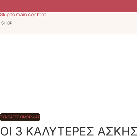
Ομορφιά, ευεξία & έμπνευση κάθε μέρα
Skip to navigation
Skip to main content
-SHOP
ΣΥΝΤΑΓΈΣ ΟΜΟΡΦΙΆΣ
ΟΙ 3 ΚΑΛΥΤΕΡΕΣ ΑΣΚΗΣ