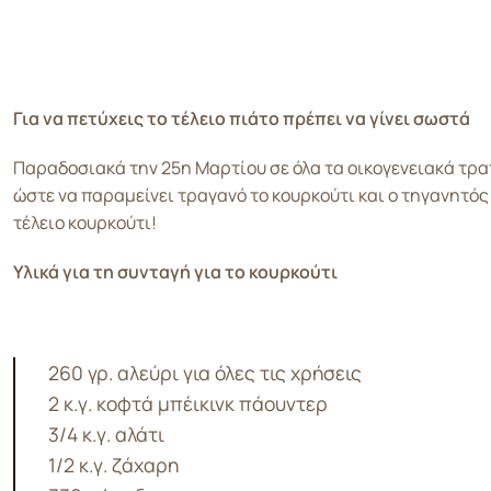
Για να πετύχεις το τέλειο πιάτο πρέπει να γίνει σωστά
Παραδοσιακά την 25η Μαρτίου σε όλα τα οικογενειακά τραπ
ώστε να παραμείνει τραγανό το κουρκούτι και ο τηγανητός
τέλειο κουρκούτι!
Υλικά για τη συνταγή για το κουρκούτι
260 γρ. αλεύρι για όλες τις χρήσεις
2 κ.γ. κοφτά μπέικινκ πάουντερ
3/4 κ.γ. αλάτι
1/2 κ.γ. ζάχαρη