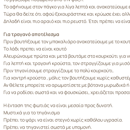
Το αφήνουμε στον πάγκο για λίγα λεπτά και ανακατεύουμε 
Τώρα θα δείτε ότι αφού ξεκουράστηκε και κρύωσε έχει αλλ
Δηλαδή είναι πιο αραιό και πιο ρευστό. Έτσι πρέπει να είν
Για τραγανό αποτέλεσμα
Πριν βουτήξουμε τον μπακαλιάρο ανακατεύουμε με το κουτά
Το λάδι πρεπει να είναι καυτό
Αλευρώνουμε πρώτα και μετά βουτάμε στο κουρκούτι για ν
Για λεπτή και τραγανή κρούστα, τον στραγγίζουμε για μισό
Πριν τηγανίσουμε στραγγίζουμε το πολύ κουρκούτι.
Για χοντρή κρούστα , μόλις τον βουτήξουμε χωρίς καθυστέ
Αν θέλετε μπορείτε να αρωματίσετε με βότανα μυρωδικά ή
Για να ροδίσει σωστά και να φουσκώσει, χρειάζεται προσ
Η ένταση της φωτιάς να είναι μεσαία προς δυνατή.
Μυστικά για το τηγάνισμα
Πρέπει το ψάρι να είναι στεγνό χωρίς καθόλου υγρασία.
Πρέπει να τηγανιστεί σωστά με υπομονή.