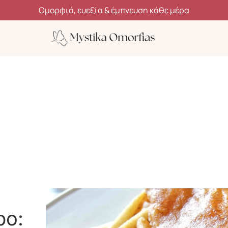
Ανακάλυψε μυστικά ομορφιάς, ευεξίας και αυτοφροντίδας
ρο: