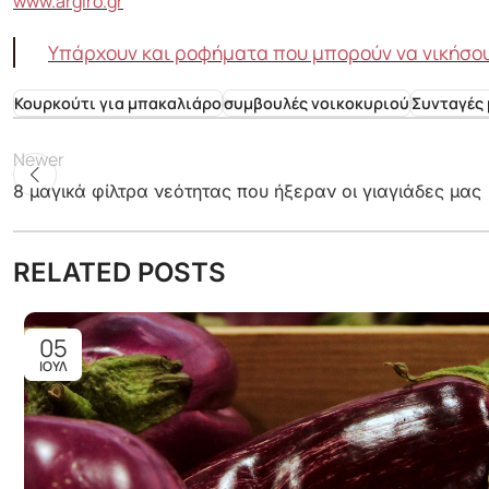
www.argiro.gr
Υπάρχουν και ροφήματα που μπορούν να νικήσου
Κουρκούτι για μπακαλιάρο
συμβουλές νοικοκυριού
Συνταγές 
Newer
8 μαγικά φίλτρα νεότητας που ήξεραν οι γιαγιάδες μας
RELATED POSTS
05
ΙΟΎΛ