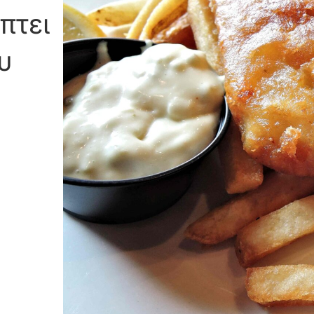
πτει
υ