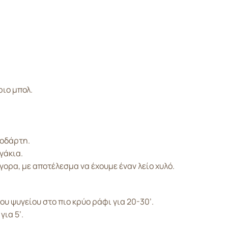
ριο μπολ.
γοδάρτη.
γάκια.
ορα, με αποτέλεσμα να έχουμε έναν λείο χυλό.
υ ψυγείου στο πιο κρύο ράφι για 20-30’.
ια 5’.