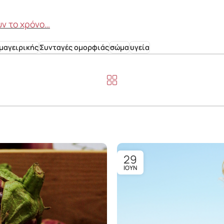
ν το χρόνο…
μαγειρικής
Συνταγές ομορφιάς
σώμα
υγεία
29
ΙΟΎΝ