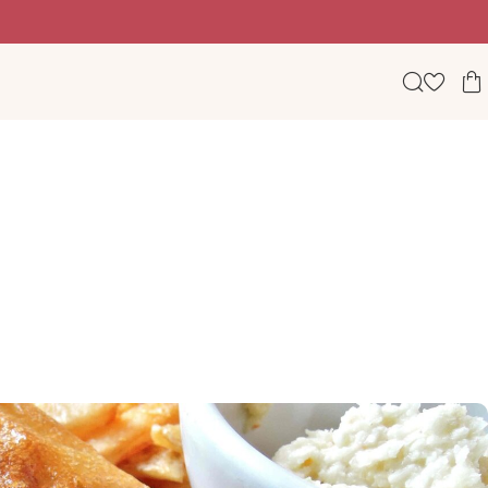
Beauty, wellness & lifestyle σε ένα φωτεινό digital πε