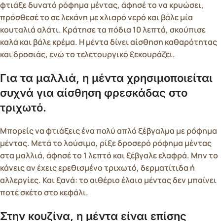
φτιάξε δυνατό ρόφημα μέντας, άφησέ το να κρυώσει,
πρόσθεσέ το σε λεκάνη με χλιαρό νερό και βάλε μία
κουταλιά αλάτι. Κράτησε τα πόδια 10 λεπτά, σκούπισε
καλά και βάλε κρέμα. Η μέντα δίνει αίσθηση καθαρότητας
και δροσιάς, ενώ το τελετουργικό ξεκουράζει.
Για τα μαλλιά, η μέντα χρησιμοποιείται
συχνά για αίσθηση φρεσκάδας στο
τριχωτό.
Μπορείς να φτιάξεις ένα πολύ απλό ξέβγαλμα με ρόφημα
μέντας. Μετά το λούσιμο, ρίξε δροσερό ρόφημα μέντας
στα μαλλιά, άφησέ το 1 λεπτό και ξέβγαλε ελαφρά. Μην το
κάνεις αν έχεις ερεθισμένο τριχωτό, δερματίτιδα ή
αλλεργίες. Και ξανά: το αιθέριο έλαιο μέντας δεν μπαίνει
ποτέ σκέτο στο κεφάλι.
Στην κουζίνα, η μέντα είναι επίσης