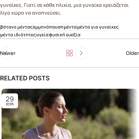
γυναίκες. Γιατί σε κάθε ηλικία, μια γυναίκα χρειάζεται
λίγο χώρο να αναπνεύσει.
βότανο μέντας
εμμηνόπαυση
μέντα
μέντα για γυναίκες
μέντα ιδιότητες
υγεία
φυσική ευεξία
Newer
Older
RELATED POSTS
29
ΙΟΎΛ