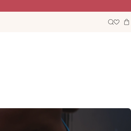
Beauty, wellness & lifestyle σε ένα φωτεινό digital πε