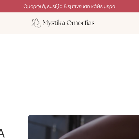
Ανακάλυψε μυστικά ομορφιάς, ευεξίας και αυτοφροντίδας
Α