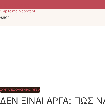
Ομορφιά, ευεξία & έμπνευση κάθε μέρα
Skip to navigation
Skip to main content
-SHOP
ΣΥΝΤΑΓΈΣ ΟΜΟΡΦΙΆΣ
,
ΥΓΕΊΑ
ΔΕΝ ΕΙΝΑΙ ΑΡΓΑ: ΠΩΣ Ν