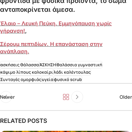
φροντίδα με φυσικά προϊόντα, το σώμα
ανταποκρίνεται άμεσα.
Έλαιο – Λευκή Πεύκη. Εμμηνόπαυση χωρίς
γήρανση!
,
Σέρουμ πεπτιδίων. Η επανάσταση στην
ανάπλαση.
ασκήσεις θάλασσα
ΆΣΚΗΣΗ
θαλάσσια γυμναστική
κάψιμο λίπους καλοκαίρι
λάδι καλέντουλας
Συνταγές ομορφιάς
υγεία
φυσικό scrub
Newer
Older
RELATED POSTS