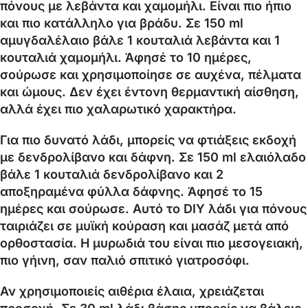
πόνους με λεβάντα και χαμομήλι. Είναι πιο ήπιο
και πιο κατάλληλο για βράδυ. Σε 150 ml
αμυγδαλέλαιο βάλε 1 κουταλιά λεβάντα και 1
κουταλιά χαμομήλι. Άφησέ το 10 ημέρες,
σούρωσε και χρησιμοποίησε σε αυχένα, πέλματα
και ώμους. Δεν έχει έντονη θερμαντική αίσθηση,
αλλά έχει πιο χαλαρωτικό χαρακτήρα.
Για πιο δυνατό λάδι, μπορείς να φτιάξεις εκδοχή
με δενδρολίβανο και δάφνη. Σε 150 ml ελαιόλαδο
βάλε 1 κουταλιά δενδρολίβανο και 2
αποξηραμένα φύλλα δάφνης. Άφησέ το 15
ημέρες και σούρωσε. Αυτό το DIY λάδι για πόνους
ταιριάζει σε μυϊκή κούραση και μασάζ μετά από
ορθοστασία. Η μυρωδιά του είναι πιο μεσογειακή,
πιο γήινη, σαν παλιό σπιτικό γιατροσόφι.
Αν χρησιμοποιείς αιθέρια έλαια, χρειάζεται