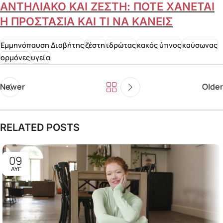
ΑΝΤΗΛΙΑΚΟ ΚΑΙ ΖΕΣΤΗ: ΠΟΤΕ ΧΑΝΕΤΑΙ
Η ΠΡΟΣΤΑΣΙΑ ΚΑΙ ΤΙ ΝΑ ΚΑΝΕΙΣ
Εμμηνόπαυση Διαβήτης
ζέστη
ιδρώτας
κακός ύπνος
καύσωνας
ορμόνες
υγεία
Newer
Older
RELATED POSTS
09
ΑΥΓ