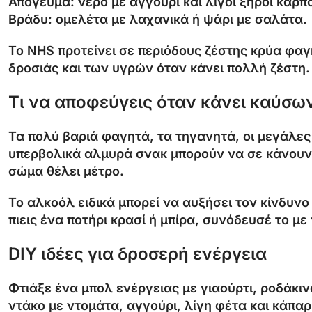
Απόγευμα: νερό με αγγούρι και λίγοι ξηροί καρπο
Βράδυ: ομελέτα με λαχανικά ή ψάρι με σαλάτα.
Το NHS προτείνει σε περιόδους ζέστης κρύα φαγ
δροσιάς και των υγρών όταν κάνει πολλή ζέστη.
Τι να αποφεύγεις όταν κάνει καύσω
Τα πολύ βαριά φαγητά, τα τηγανητά, οι μεγάλες
υπερβολικά αλμυρά σνακ μπορούν να σε κάνουν ν
σώμα θέλει μέτρο.
Το αλκοόλ ειδικά μπορεί να αυξήσει τον κίνδυνο
πιεις ένα ποτήρι κρασί ή μπίρα, συνόδευσέ το με
DIY ιδέες για δροσερή ενέργεια
Φτιάξε ένα μπολ ενέργειας με γιαούρτι, ροδάκιν
ντάκο με ντομάτα, αγγούρι, λίγη φέτα και κάπαρη