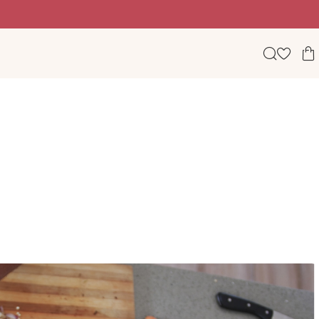
Beauty, wellness & lifestyle σε ένα φωτεινό digital πε