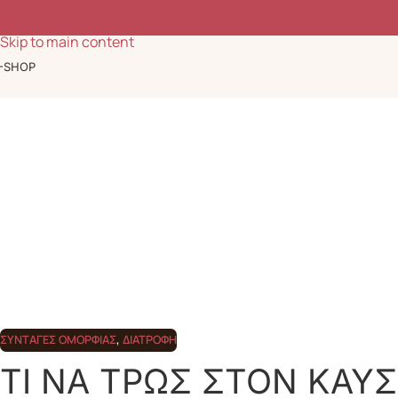
Ομορφιά, ευεξία & έμπνευση κάθε μέρα
Skip to navigation
Skip to main content
-SHOP
ΣΥΝΤΑΓΈΣ ΟΜΟΡΦΙΆΣ
,
ΔΙΑΤΡΟΦΉ
ΤΙ ΝΑ ΤΡΩΣ ΣΤΟΝ ΚΑΥ