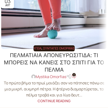
03
ΑΥΓ
ΥΓΕΊΑ
,
ΣΥΝΤΑΓΈΣ ΟΜΟΡΦΙΆΣ
ΠΕΛΜΑΤΙΑΙΑ ΑΠΟΝΕΥΡΩΣΙΤΙΔΑ: ΤΙ
ΜΠΟΡΕΙΣ ΝΑ ΚΑΝΕΙΣ ΣΤΟ ΣΠΙΤΙ ΓΙΑ ΤΟ
ΠΕΛΜΑ
0
Mystika Omorfias
Το πρώτο βήμα το πρωί μοιάζει σαν να πάτησες πάνω σε
μια μικρή, αιχμηρή πέτρα. Η φτέρνα διαμαρτύρεται, το
πέλμα τραβά και για λίγα δευτ...
CONTINUE READING