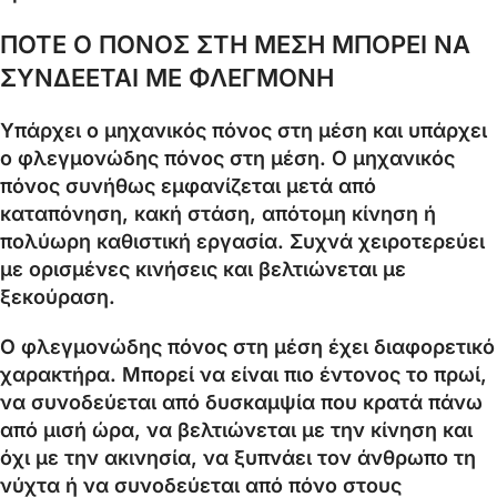
ΠΟΤΕ Ο ΠΟΝΟΣ ΣΤΗ ΜΕΣΗ ΜΠΟΡΕΙ ΝΑ
ΣΥΝΔΕΕΤΑΙ ΜΕ ΦΛΕΓΜΟΝΗ
Υπάρχει ο μηχανικός πόνος στη μέση και υπάρχει
ο φλεγμονώδης πόνος στη μέση. Ο μηχανικός
πόνος συνήθως εμφανίζεται μετά από
καταπόνηση, κακή στάση, απότομη κίνηση ή
πολύωρη καθιστική εργασία. Συχνά χειροτερεύει
με ορισμένες κινήσεις και βελτιώνεται με
ξεκούραση.
Ο φλεγμονώδης πόνος στη μέση έχει διαφορετικό
χαρακτήρα. Μπορεί να είναι πιο έντονος το πρωί,
να συνοδεύεται από δυσκαμψία που κρατά πάνω
από μισή ώρα, να βελτιώνεται με την κίνηση και
όχι με την ακινησία, να ξυπνάει τον άνθρωπο τη
νύχτα ή να συνοδεύεται από πόνο στους