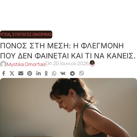
ΥΓΕΊΑ
,
ΣΥΝΤΑΓΈΣ ΟΜΟΡΦΙΆΣ
ΠΟΝΟΣ ΣΤΗ ΜΕΣΗ: Η ΦΛΕΓΜΟΝΗ
ΠΟΥ ΔΕΝ ΦΑΙΝΕΤΑΙ ΚΑΙ ΤΙ ΝΑ ΚΑΝΕΙΣ.
On 20 Ιουνίου 2026
0
Mystika Omorfias