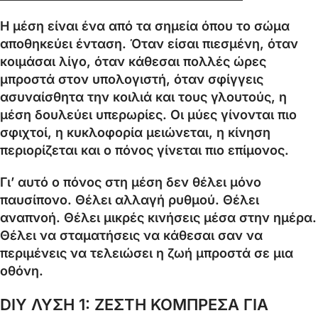
Η μέση είναι ένα από τα σημεία όπου το σώμα
αποθηκεύει ένταση. Όταν είσαι πιεσμένη, όταν
κοιμάσαι λίγο, όταν κάθεσαι πολλές ώρες
μπροστά στον υπολογιστή, όταν σφίγγεις
ασυναίσθητα την κοιλιά και τους γλουτούς, η
μέση δουλεύει υπερωρίες. Οι μύες γίνονται πιο
σφιχτοί, η κυκλοφορία μειώνεται, η κίνηση
περιορίζεται και ο πόνος γίνεται πιο επίμονος.
Γι’ αυτό ο πόνος στη μέση δεν θέλει μόνο
παυσίπονο. Θέλει αλλαγή ρυθμού. Θέλει
αναπνοή. Θέλει μικρές κινήσεις μέσα στην ημέρα.
Θέλει να σταματήσεις να κάθεσαι σαν να
περιμένεις να τελειώσει η ζωή μπροστά σε μια
οθόνη.
DIY ΛΥΣΗ 1: ΖΕΣΤΗ ΚΟΜΠΡΕΣΑ ΓΙΑ