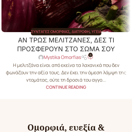
ΣΥΝΤΑΓΈΣ ΟΜΟΡΦΙΆΣ
,
ΔΙΑΤΡΟΦΉ
,
ΥΓΕΊΑ
ΑΝ ΤΡΩΣ ΜΕΛΙΤΖΑΝΕΣ, ΔΕΣ ΤΙ
ΠΡΟΣΦΕΡΟΥΝ ΣΤΟ ΣΩΜΑ ΣΟΥ
0
Mystika Omorfias
Η μελιτζάνα είναι από εκείνα τα λαχανικά που δεν
φωνάζουν την αξία τους. Δεν έχει την άμεση λάμψη της
ντομάτας, ούτε τη δροσιά του αγγο...
CONTINUE READING
Ομορφιά, ευεξία &