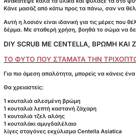
Ανακάτεψε καλά τα υλικά και φύλαξέ τα στο ψυγε
Κάνε μασάζ από κάτω προς τα πάνω, σαν να θέλ
Αυτή η λοσιόν είναι ιδανική για τις μέρες που 
δέρμα. Με σταθερή χρήση, βοηθά το σώμα να δείχ
DIY SCRUB ΜΕ CENTELLA, ΒΡΩΜΗ ΚΑΙ 
ΤΟ ΦΥΤΟ ΠΟΥ ΣΤΑΜΑΤΑ ΤΗΝ ΤΡΙΧΟΠΤΩ
Για πιο άμεση απαλότητα, μπορείς να κάνεις ένα 
Θα χρειαστείς:
1 κουταλιά αλεσμένη βρώμη
1 κουταλιά λεπτή καστανή ζάχαρη
1 κουταλιά τζελ αλόης
1 κουταλάκι αμυγδαλέλαιο
λίγες σταγόνες εκχύλισμα Centella Asiatica