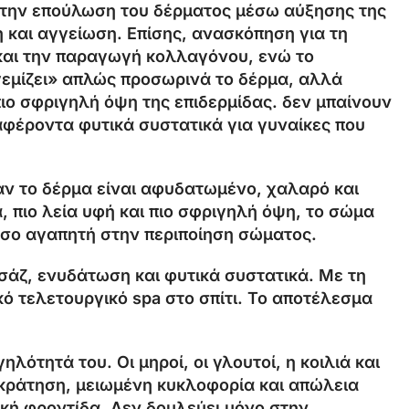
ει την επούλωση του δέρματος μέσω αύξησης της
 και αγγείωση. Επίσης, ανασκόπηση για τη
ς και την παραγωγή κολλαγόνου, ενώ το
«γεμίζει» απλώς προσωρινά το δέρμα, αλλά
ιο σφριγηλή όψη της επιδερμίδας. δεν μπαίνουν
διαφέροντα φυτικά συστατικά για γυναίκες που
ταν το δέρμα είναι αφυδατωμένο, χαλαρό και
, πιο λεία υφή και πιο σφριγηλή όψη, το σώμα
 τόσο αγαπητή στην περιποίηση σώματος.
μασάζ, ενυδάτωση και φυτικά συστατικά. Με τη
κό τελετουργικό spa στο σπίτι. Το αποτέλεσμα
λότητά του. Οι μηροί, οι γλουτοί, η κοιλιά και
ακράτηση, μειωμένη κυκλοφορία και απώλεια
τική φροντίδα. Δεν δουλεύει μόνο στην