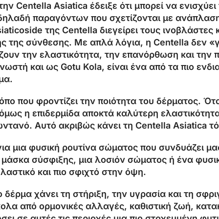
 την
Centella Asiatica
έδειξε ότι μπορεί να ενισχύ
 δηλαδή παραγόντων που σχετίζονται με ανάπλαση
siaticoside
της Centella διεγείρει τους ινοβλάστε
ής της σύνθεσης. Με απλά λόγια, η Centella δεν 
ζουν την ελαστικότητα, την επανόρθωση και την π
γνωστή και ως Gotu Kola, είναι ένα από τα πιο εν
μα.
τρόπο που φροντίζει την ποιότητα του δέρματος. Ό
 όμως η επιδερμίδα αποκτά καλύτερη ελαστικότητα
ζωντανό. Αυτό ακριβώς κάνει τη Centella Asiatica
κή για μια φυσική ρουτίνα σώματος που συνδυάζει 
Y μάσκα σύσφιξης, μια λοσιόν σώματος ή ένα φυσι
ελαστικό και πιο σφιχτό στην όψη.
 δέρμα χάνει τη στήριξη, την υγρασία και τη σφριγη
κολα από ορμονικές αλλαγές, καθιστική ζωή, κατ
ώσει σε αυτές τις περιοχές μια πιο στοχευμένη φυ