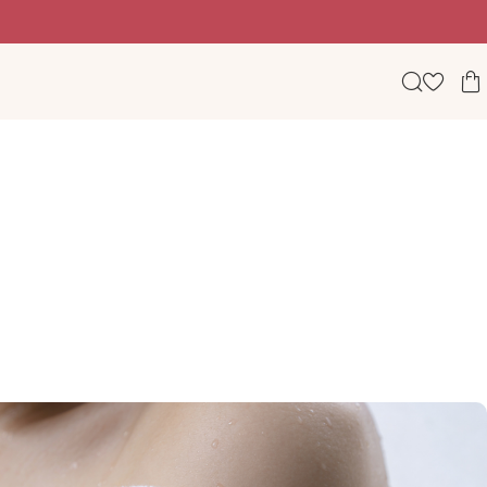
Beauty, wellness & lifestyle σε ένα φωτεινό digital πε