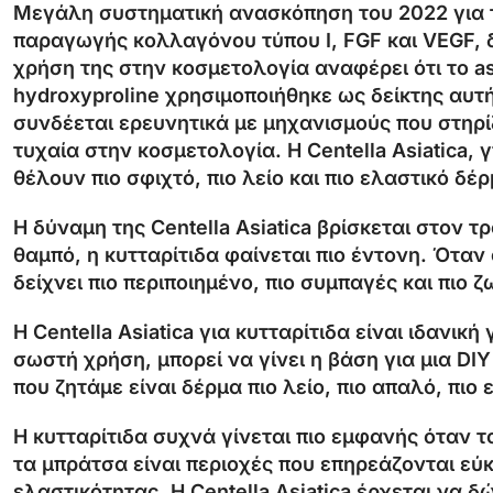
Μεγάλη συστηματική ανασκόπηση του 2022 για
παραγωγής
κολλαγόνου τύπου Ι
, FGF και VEGF,
χρήση της στην κοσμετολογία αναφέρει ότι το
a
hydroxyproline χρησιμοποιήθηκε ως δείκτης αυτ
συνδέεται ερευνητικά με μηχανισμούς που στηρί
τυχαία στην κοσμετολογία. Η Centella Asiatica, 
θέλουν πιο σφιχτό, πιο λείο και πιο ελαστικό δέρ
Η δύναμη της Centella Asiatica βρίσκεται στον 
θαμπό, η κυτταρίτιδα φαίνεται πιο έντονη. Όταν
δείχνει πιο περιποιημένο, πιο συμπαγές και πιο 
Η Centella Asiatica για κυτταρίτιδα είναι ιδανι
σωστή χρήση, μπορεί να γίνει η βάση για μια DI
που ζητάμε είναι δέρμα πιο λείο, πιο απαλό, πιο 
Η κυτταρίτιδα συχνά γίνεται πιο εμφανής όταν το
τα μπράτσα είναι περιοχές που επηρεάζονται εύ
ελαστικότητας. Η Centella Asiatica έρχεται να δ