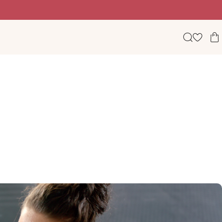
Beauty, wellness & lifestyle σε ένα φωτεινό digital πε