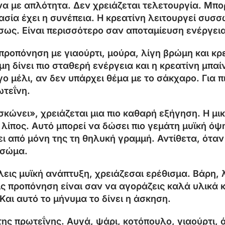
ίνα με απλότητα. Δεν χρειάζεται τελετουργία. Μπορ
σία έχει η συνέπεια. Η κρεατίνη λειτουργεί συσσ
έσως. Είναι περισσότερο σαν αποταμίευση ενέργεια
προπόνηση με γιαούρτι, μούρα, λίγη βρώμη και κρε
μη δίνει πιο σταθερή ενέργεια και η κρεατίνη μπα
γο μέλι, αν δεν υπάρχει θέμα με το σάκχαρο. Για 
ωτεΐνη.
σκώνει», χρειάζεται μια πιο καθαρή εξήγηση. Η μ
 λίπος. Αυτό μπορεί να δώσει πιο γεμάτη μυϊκή όψη
ει από μόνη της τη θηλυκή γραμμή. Αντίθετα, ότα
 σώμα.
λεις μυϊκή ανάπτυξη, χρειάζεσαι ερέθισμα. Βάρη,
 προπόνηση είναι σαν να αγοράζεις καλά υλικά κα
Και αυτό το μήνυμα το δίνει η άσκηση.
ς πρωτεΐνης. Αυγά, ψάρι, κοτόπουλο, γιαούρτι, όσ