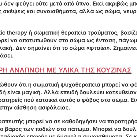
 δεν φεύγει ούτε μετά από ύπνο. Εκεί ακριβώς μπ
ς σκέψεις και συναισθήματα, αλλά ως σώμα, νευρι
 therapy ή σωματική θεραπεία τραύματος, βασίζετα
ορεί να αποτυπωθούν στο σώμα ως ένταση, πάγωμ
λακή. Δεν σημαίνει ότι το σώμα «φταίει». Σημαίν
άσει.
ΡΗ ΑΝΑΠΝΟΗ ΜΕ ΥΛΙΚΑ ΤΗΣ ΚΟΥΖΙΝΑΣ
νιώθουν ότι η σωματική ψυχοθεραπεία μπορεί να φ
δή είναι μαγική. Αλλά επειδή δουλεύει κατευθείαν
ρατηρείς πού κατοικεί αυτός ο φόβος στο σώμα. Είν
ς στην αίσθηση ασφάλειας.
ραπευτής μπορεί να σε καθοδηγήσει να παρατηρήσε
, το βάρος των ποδιών στο πάτωμα. Μπορεί να δουλ
σταδιακής επαφής με δύσκολα συναισθήματα. Σε κά