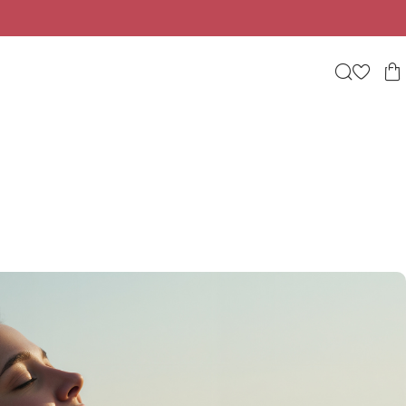
Beauty, wellness & lifestyle σε ένα φωτεινό digital πε